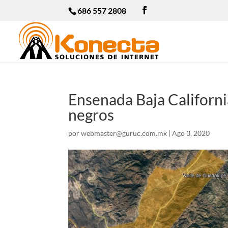
686 557 2808
Ensenada Baja Califor
negros
por
webmaster@guruc.com.mx
|
Ago 3, 2020