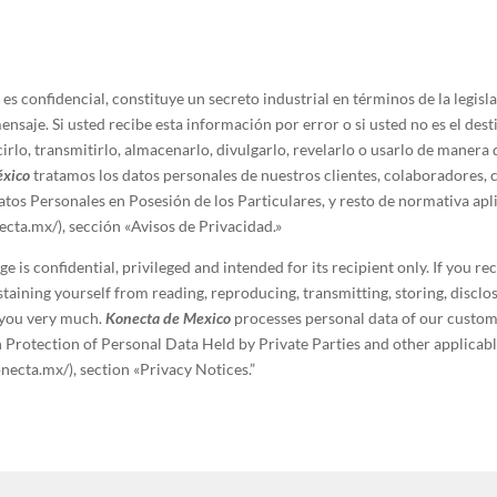
s confidencial, constituye un secreto industrial en términos de la legisla
nsaje. Si usted recibe esta información por error o si usted no es el dest
rlo, transmitirlo, almacenarlo, divulgarlo, revelarlo o usarlo de manera 
éxico
tratamos los datos personales de nuestros clientes, colaboradores,
atos Personales en Posesión de los Particulares, y resto de normativa apl
cta.mx/), sección «Avisos de Privacidad.»
 is confidential, privileged and intended for its recipient only. If you rec
taining yourself from reading, reproducing, transmitting, storing, disclosin
 you very much.
Konecta de Mexico
processes personal data of our custom
 Protection of Personal Data Held by Private Parties and other applicabl
necta.mx/), section «Privacy Notices.”