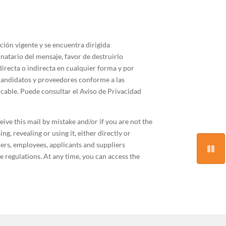
ción vigente y se encuentra dirigida
inatario del mensaje, favor de destruirlo
directa o indirecta en cualquier forma y por
 candidatos y proveedores conforme a las
icable. Puede consultar el Aviso de Privacidad
eive this mail by mistake and/or if you are not the
g, revealing or using it, either directly or
ers, employees, applicants and suppliers
e regulations. At any time, you can access the