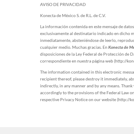
AVISO DE PRIVACIDAD
Konecta de México S. de R.L. de C.V.
La información contenida en este mensaje de datos e
exclusivamente al destinatario indicado en dicho me
inmediatamente, absteniéndose de leerlo, reproduci
cualquier medio. Muchas gracias. En
Konecta de M
disposiciones de la Ley Federal de Protección de D
correspondiente en nuestra página web (http://kone
The information contained in this electronic message
recipient thereof, please destroy it immediately, abs
indirectly, in any manner and by any means. Thank
accordingly to the provisions of the Federal Law on
respective Privacy Notice on our website (http://ko