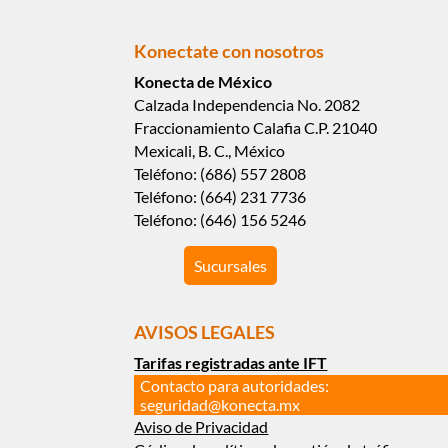
Konectate con nosotros
Konecta de México
Calzada Independencia No. 2082
Fraccionamiento Calafia C.P. 21040
Mexicali, B. C., México
Teléfono: (686) 557 2808
Teléfono: (664) 231 7736
Teléfono: (646) 156 5246
Sucursales
AVISOS LEGALES
Tarifas registradas ante IFT
Contacto para autoridades:
seguridad@konecta.mx
Aviso de Privacidad