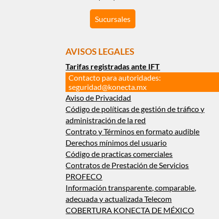
Sucursales
AVISOS LEGALES
Tarifas registradas ante IFT
Contacto para autoridades:
seguridad@konecta.mx
Aviso de Privacidad
Código de políticas de gestión de tráfico y
administración de la red
Contrato y Términos en formato audible
Derechos mínimos del usuario
Código de practicas comerciales
Contratos de Prestación de Servicios
PROFECO
Información transparente, comparable,
adecuada y actualizada Telecom
COBERTURA KONECTA DE MÉXICO