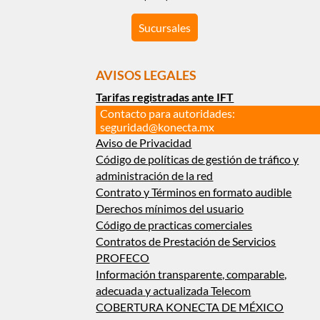
Sucursales
AVISOS LEGALES
Tarifas registradas ante IFT
Contacto para autoridades:
seguridad@konecta.mx
Aviso de Privacidad
Código de políticas de gestión de tráfico y
administración de la red
Contrato y Términos en formato audible
Derechos mínimos del usuario
Código de practicas comerciales
Contratos de Prestación de Servicios
PROFECO
Información transparente, comparable,
adecuada y actualizada Telecom
COBERTURA KONECTA DE MÉXICO