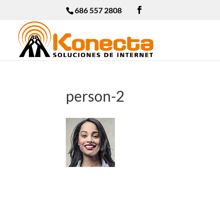
686 557 2808
person-2