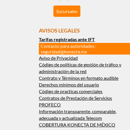
Sucursales
AVISOS LEGALES
Tarifas registradas ante IFT
Contacto para autoridades:
seguridad@konecta.mx
Aviso de Privacidad
Código de políticas de gestión de tráfico y
administración de la red
Contrato y Términos en formato audible
Derechos mínimos del usuario
Código de practicas comerciales
Contratos de Prestación de Servicios
PROFECO
Información transparente, comparable,
adecuada y actualizada Telecom
COBERTURA KONECTA DE MÉXICO