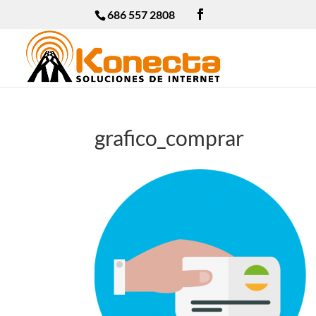
686 557 2808
grafico_comprar