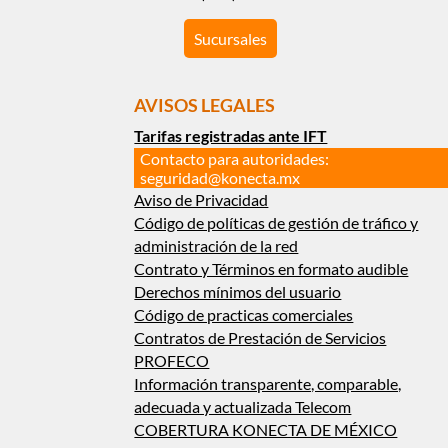
Sucursales
AVISOS LEGALES
Tarifas registradas ante IFT
Contacto para autoridades:
seguridad@konecta.mx
Aviso de Privacidad
Código de políticas de gestión de tráfico y
administración de la red
Contrato y Términos en formato audible
Derechos mínimos del usuario
Código de practicas comerciales
Contratos de Prestación de Servicios
PROFECO
Información transparente, comparable,
adecuada y actualizada Telecom
COBERTURA KONECTA DE MÉXICO